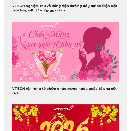
VTECH nghiệm thu và đóng điện đường dây dự án Điện mặt
trời Issyk-Kul 1 – Kyrgyzstan
VTECH rộn ràng tổ chức chúc mừng ngày quốc tế phụ nữ
8/3