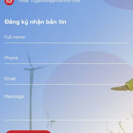
Email: tuyendung@vtechco.com
Đăng ký nhận bản tin