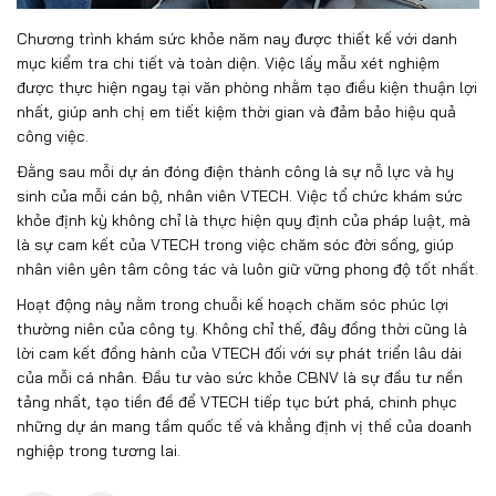
Chương trình khám sức khỏe năm nay được thiết kế với danh
mục kiểm tra chi tiết và toàn diện. Việc lấy mẫu xét nghiệm
được thực hiện ngay tại văn phòng nhằm tạo điều kiện thuận lợi
nhất, giúp anh chị em tiết kiệm thời gian và đảm bảo hiệu quả
công việc.
Đằng sau mỗi dự án đóng điện thành công là sự nỗ lực và hy
sinh của mỗi cán bộ, nhân viên VTECH. Việc tổ chức khám sức
khỏe định kỳ không chỉ là thực hiện quy định của pháp luật, mà
là sự cam kết của VTECH trong việc chăm sóc đời sống, giúp
nhân viên yên tâm công tác và luôn giữ vững phong độ tốt nhất.
Hoạt động này nằm trong chuỗi kế hoạch chăm sóc phúc lợi
thường niên của công ty. Không chỉ thế, đây đồng thời cũng là
lời cam kết đồng hành của VTECH đối với sự phát triển lâu dài
của mỗi cá nhân. Đầu tư vào sức khỏe CBNV là sự đầu tư nền
tảng nhất, tạo tiền đề để VTECH tiếp tục bứt phá, chinh phục
những dự án mang tầm quốc tế và khẳng định vị thế của doanh
nghiệp trong tương lai.