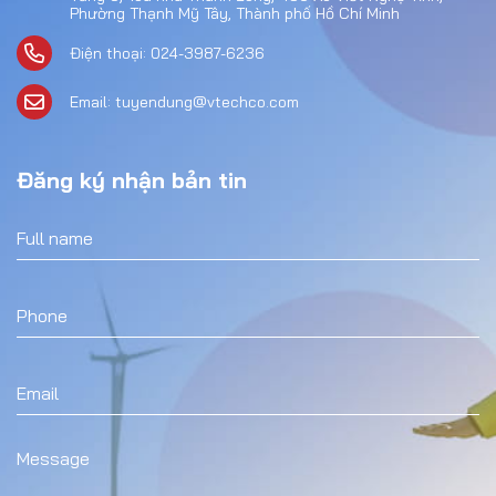
Phường Thạnh Mỹ Tây, Thành phố Hồ Chí Minh
Điện thoại: 024-3987-6236
Email: tuyendung@vtechco.com
Đăng ký nhận bản tin