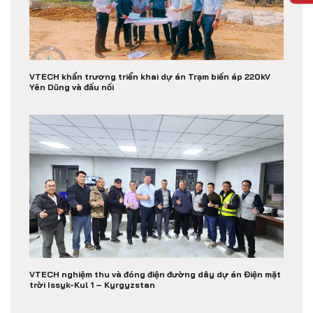
VTECH khẩn trương triển khai dự án Trạm biến áp 220kV
Yên Dũng và đấu nối
VTECH nghiệm thu và đóng điện đường dây dự án Điện mặt
trời Issyk-Kul 1 – Kyrgyzstan