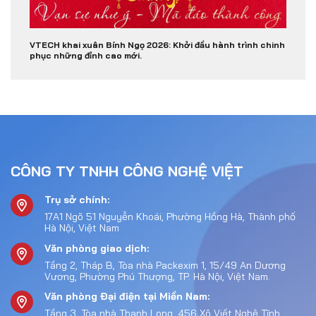
VTECH khai xuân Bính Ngọ 2026: Khởi đầu hành trình chinh
phục những đỉnh cao mới.
CÔNG TY TNHH CÔNG NGHỆ VIỆT
Trụ sở chính:
17A1 Ngõ 51 Nguyễn Khoái, Phường Hồng Hà, Thành phố
Hà Nội, Việt Nam
Văn phòng giao dịch:
Tầng 2, Tháp B, Tòa nhà Packexim 1, 15/49 An Dương
Vương, Phường Phú Thượng, TP. Hà Nội, Việt Nam.
Văn phòng Đại điện tại Miền Nam:
Tầng 3, Tòa nhà Thanh Long, 456 Xô Viết Nghệ Tĩnh,