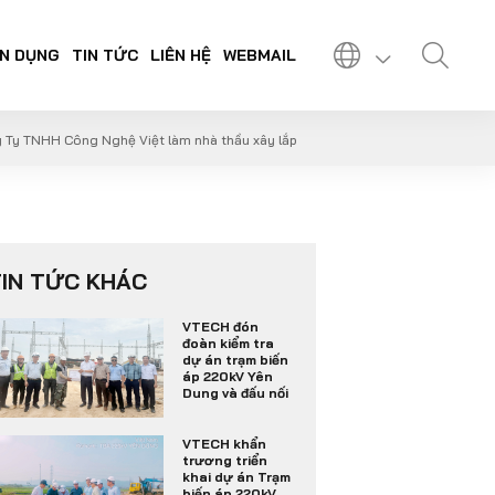
N DỤNG
TIN TỨC
LIÊN HỆ
WEBMAIL
g Ty TNHH Công Nghệ Việt làm nhà thầu xây lắp
TIN TỨC KHÁC
VTECH đón
đoàn kiểm tra
dự án trạm biến
áp 220kV Yên
Dung và đấu nối
VTECH khẩn
trương triển
khai dự án Trạm
biến áp 220kV