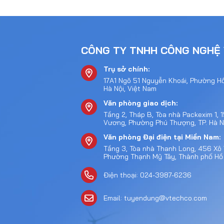
CÔNG TY TNHH CÔNG NGHỆ 
Trụ sở chính:
17A1 Ngõ 51 Nguyễn Khoái, Phường H
Hà Nội, Việt Nam
Văn phòng giao dịch:
Tầng 2, Tháp B, Tòa nhà Packexim 1,
Vương, Phường Phú Thượng, TP. Hà Nộ
Văn phòng Đại điện tại Miền Nam:
Tầng 3, Tòa nhà Thanh Long, 456 Xô 
Phường Thạnh Mỹ Tây, Thành phố Hồ
Điện thoại: 024-3987-6236
Email: tuyendung@vtechco.com