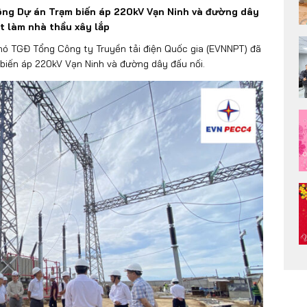
công Dự án Trạm biến áp 220kV Vạn Ninh và đường dây
 làm nhà thầu xây lắp
ó TGĐ Tổng Công ty Truyền tải điện Quốc gia (EVNNPT) đã
 biến áp 220kV Vạn Ninh và đường dây đấu nối.