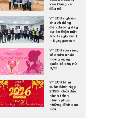
Yên Dũng và
đấu nối
VTECH nghiệm
thu và đóng
điện đường dây
dự án Điện mặt
trời Issyk-Kul 1
– Kyrgyzstan
VTECH rộn ràng
tổ chức chúc
mừng ngày
quốc tế phụ nữ
8/3
VTECH khai
xuân Bính Ngọ
2026: Khởi đầu
hành trình
chinh phục
những đỉnh cao
mới.