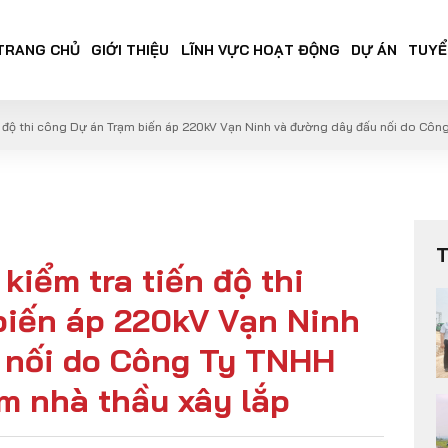
TRANG CHỦ
GIỚI THIỆU
LĨNH VỰC HOẠT ĐỘNG
DỰ ÁN
TUYỂ
 độ thi công Dự án Trạm biến áp 220kV Vạn Ninh và đường dây đấu nối do Côn
iểm tra tiến độ thi
biến áp 220kV Vạn Ninh
 nối do Công Ty TNHH
m nhà thầu xây lắp