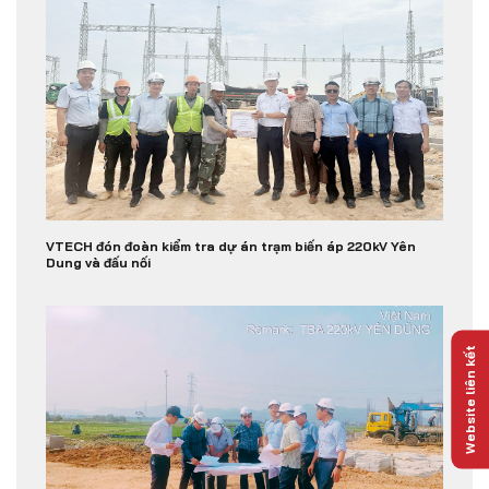
VTECH đón đoàn kiểm tra dự án trạm biến áp 220kV Yên
Dung và đấu nối
Website liên kết