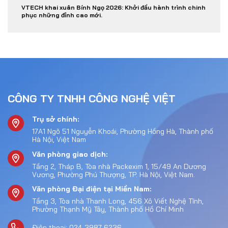
VTECH khai xuân Bính Ngọ 2026: Khởi đầu hành trình chinh
phục những đỉnh cao mới.
CÔNG TY TNHH CÔNG NGHỆ VIỆT
Trụ sở chính:
17A1 Ngõ 51 Nguyễn Khoái, Phường Hồng Hà, Thành phố
Hà Nội, Việt Nam
Văn phòng giao dịch:
Tầng 2, Tháp B, Tòa nhà Packexim 1, 15/49 An Dương
Vương, Phường Phú Thượng, TP. Hà Nội, Việt Nam.
Văn phòng Đại điện tại Miền Nam:
Tầng 3, Tòa nhà Thanh Long, 456 Xô Viết Nghệ Tĩnh,
Phường Thạnh Mỹ Tây, Thành phố Hồ Chí Minh
Điện thoại: 024-3987-6236