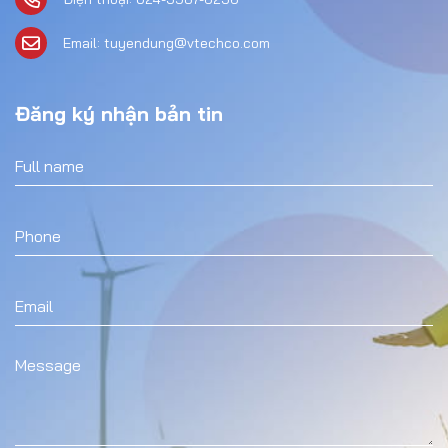
Email: tuyendung@vtechco.com
Đăng ký nhận bản tin