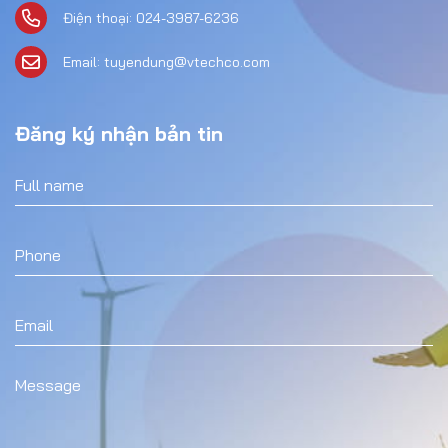
Điện thoại: 024-3987-6236
Email: tuyendung@vtechco.com
Đăng ký nhận bản tin