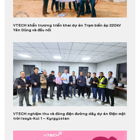
VTECH khẩn trương triển khai dự án Trạm biến áp 220kV
Yên Dũng và đấu nối
VTECH nghiệm thu và đóng điện đường dây dự án Điện mặt
trời Issyk-Kul 1 – Kyrgyzstan