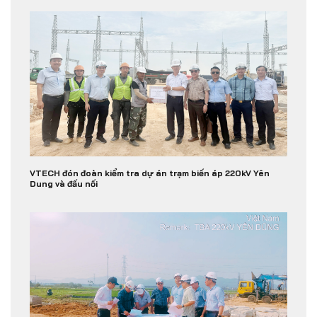
VTECH đón đoàn kiểm tra dự án trạm biến áp 220kV Yên
Dung và đấu nối