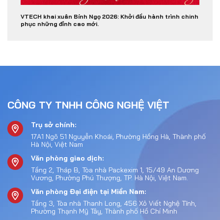
VTECH khai xuân Bính Ngọ 2026: Khởi đầu hành trình chinh
phục những đỉnh cao mới.
CÔNG TY TNHH CÔNG NGHỆ VIỆT
Trụ sở chính:
17A1 Ngõ 51 Nguyễn Khoái, Phường Hồng Hà, Thành phố
Hà Nội, Việt Nam
Văn phòng giao dịch:
Tầng 2, Tháp B, Tòa nhà Packexim 1, 15/49 An Dương
Vương, Phường Phú Thượng, TP. Hà Nội, Việt Nam.
Văn phòng Đại điện tại Miền Nam:
Tầng 3, Tòa nhà Thanh Long, 456 Xô Viết Nghệ Tĩnh,
Phường Thạnh Mỹ Tây, Thành phố Hồ Chí Minh